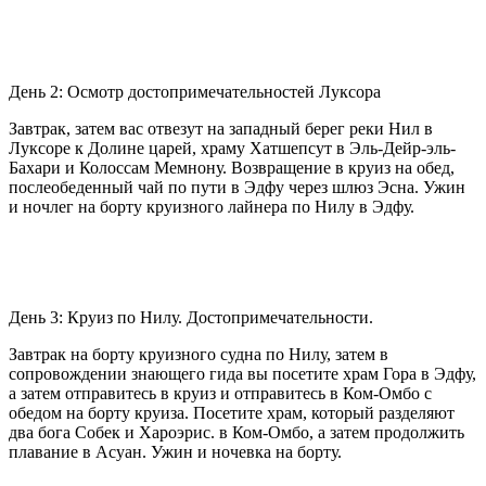
День 2: Осмотр достопримечательностей Луксора
Завтрак, затем вас отвезут на западный берег реки Нил в
Луксоре к Долине царей, храму Хатшепсут в Эль-Дейр-эль-
Бахари и Колоссам Мемнону. Возвращение в круиз на обед,
послеобеденный чай по пути в Эдфу через шлюз Эсна. Ужин
и ночлег на борту круизного лайнера по Нилу в Эдфу.
День 3: Круиз по Нилу. Достопримечательности.
Завтрак на борту круизного судна по Нилу, затем в
сопровождении знающего гида вы посетите храм Гора в Эдфу,
а затем отправитесь в круиз и отправитесь в Ком-Омбо с
обедом на борту круиза. Посетите храм, который разделяют
два бога Собек и Хароэрис. в Ком-Омбо, а затем продолжить
плавание в Асуан. Ужин и ночевка на борту.