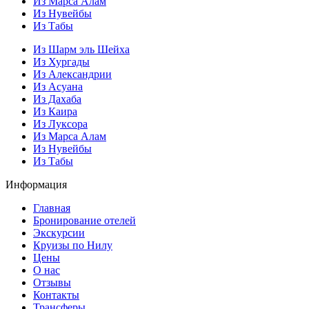
Из Марса Алам
Из Нувейбы
Из Табы
Из Шарм эль Шейха
Из Хургады
Из Александрии
Из Асуана
Из Дахаба
Из Каира
Из Луксора
Из Марса Алам
Из Нувейбы
Из Табы
Информация
Главная
Бронирование отелей
Экскурсии
Круизы по Нилу
Цены
О нас
Отзывы
Контакты
Трансферы