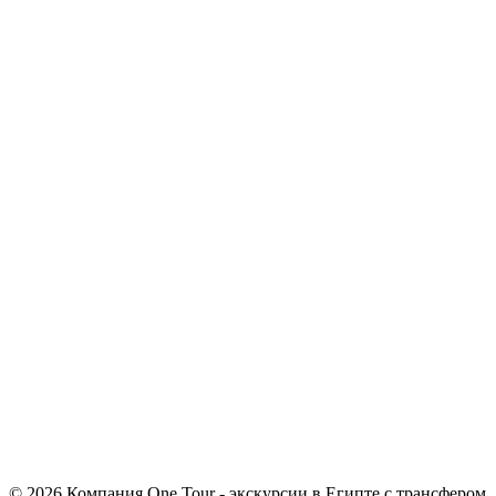
© 2026 Компания One Tour - экскурсии в Египте с трансфером