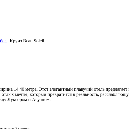
бел
|
Круиз Beau Soleil
 ширина 14,40 метра. Этот элегантный плавучий отель предлага
и отдых мечты, который превратится в реальность, расслабляю
жду Луксором и Асуаном.
ицинский центр