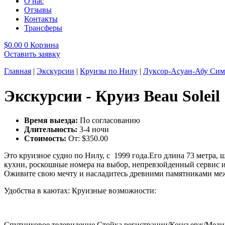
О нас
Отзывы
Контакты
Трансферы
$
0.00
0
Корзина
Оставить заявку
Главная
|
Экскурсии
|
Круизы по Нилу
|
Луксор-Асуан-Абу Сим
Экскурсии - Круиз Beau Soleil
Время выезда:
По согласованию
Длительность:
3-4 ночи
Стоимость:
От:
$
350.00
Это круизное судно по Нилу, c 1999 года.Его длина 73 метра,
кухни, роскошные номера на выбор, непревзойденный сервис 
Оживите свою мечту и насладитесь древними памятниками ме
Удобства в каютах: Круизные возможности:
Спутниковое телевидение Стойка регистрации/Консьерж/Мед